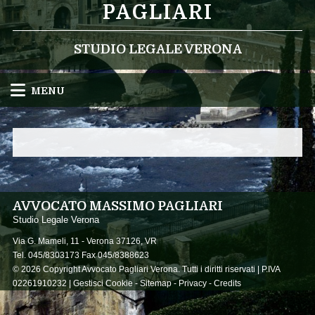
PAGLIARI
STUDIO LEGALE VERONA
MENU
AVVOCATO MASSIMO PAGLIARI
Studio Legale Verona
Via G. Mameli, 11 -
Verona
37126
,
VR
Tel.
045/8303173
Fax
045/8388623
© 2026 Copyright Avvocato Pagliari Verona. Tutti i diritti riservati | P.IVA
02261910232 |
Gestisci Cookie
-
Sitemap
-
Privacy
-
Credits